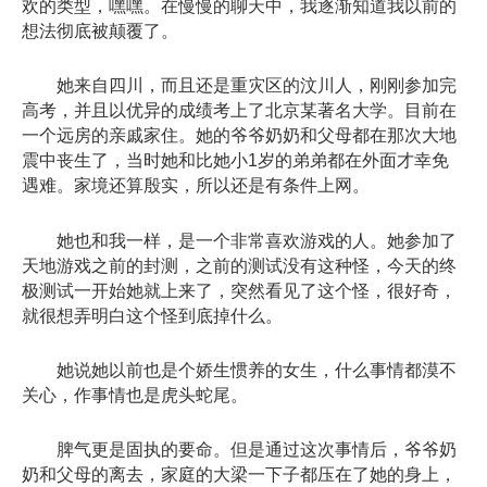
欢的类型，嘿嘿。在慢慢的聊天中，我逐渐知道我以前的
想法彻底被颠覆了。
她来自四川，而且还是重灾区的汶川人，刚刚参加完
高考，并且以优异的成绩考上了北京某著名大学。目前在
一个远房的亲戚家住。她的爷爷奶奶和父母都在那次大地
震中丧生了，当时她和比她小1岁的弟弟都在外面才幸免
遇难。家境还算殷实，所以还是有条件上网。
她也和我一样，是一个非常喜欢游戏的人。她参加了
天地游戏之前的封测，之前的测试没有这种怪，今天的终
极测试一开始她就上来了，突然看见了这个怪，很好奇，
就很想弄明白这个怪到底掉什么。
她说她以前也是个娇生惯养的女生，什么事情都漠不
关心，作事情也是虎头蛇尾。
脾气更是固执的要命。但是通过这次事情后，爷爷奶
奶和父母的离去，家庭的大梁一下子都压在了她的身上，