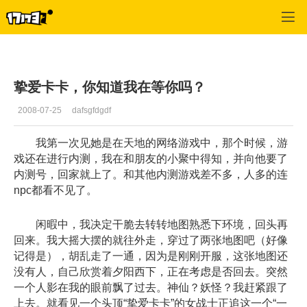
专区_《天翼之链》
>
心情故事
>
正文
挚爱卡卡，你知道我在等你吗？
2008-07-25
dafsgfdgdf
我第一次见她是在天地的网络游戏中，那个时候，游
戏还在进行内测，我在和朋友的小聚中得知，并向他要了
内测号，回家就上了。和其他内测游戏差不多，人多的连
npc都看不见了。
闲暇中，我决定干脆去转转地图熟悉下环境，回头再
回来。我大摇大摆的就往外走，穿过了两张地图吧（好像
记得是），胡乱走了一通，因为是刚刚开服，这张地图还
没有人，自己欣赏着夕阳西下，正在考虑是否回去。突然
一个人影在我的眼前飘了过去。神仙？妖怪？我赶紧跟了
上去。就看见一个头顶“挚爱卡卡”的女战士正追这一个“一