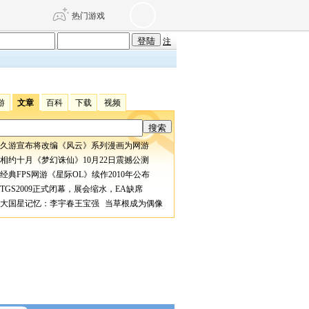
热门游戏
注
DNF
传奇4
游
文章
百科
下载
视频
剑网3旗舰版
新天龙八部
久游宣布将改编《风云》系列漫画为网游
相约十月《梦幻诛仙》10月22日震撼公测
自由
诛仙世界
仙剑世界
经典FPS网游《星际OL》续作2010年公布
TGS2009正式闭幕，展会缩水，EA缺席
大国星记忆：李宇春王宝强 当草根成为偶像