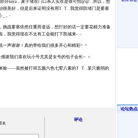
新闻
标题
naya，麦子堵在门口杀人实在是很可怕@@...所以，想
很美好，但是后来证明没有用T T...我觉得防堵门是要塞
_，-
挑战要塞依然任重而道远，想打好的话一定要花精力准备
，我觉得现在不太有工会能打下凯城来- -
声谢谢！真的带给我们很多开心和精彩^ ^
感谢我们喜欢玩小号尤其是女号的包子会长> <
——虽然被打得五颜六色七荤八素的T T...某只脆弱的
论坛热点·
评论
匿名