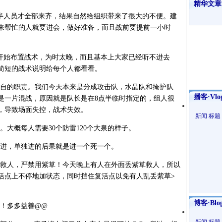
精华文章
半人员才全部来齐，结果自然给组织带来了很大的不便。建
来帮忙的人就要进会，做好准备，而且战前要提前一小时
才开始布置战术，为时太晚，而且基本上大家已经听不进去
简短的战术说明给每个人都看看。
自的职责。我们今天本来是分成攻击队，水晶队和掩护队
播客·Vlo
是一片混战，原因就是队长是在8点半临时指定的，组人很
，导致场面失控，战术失效。
新闻
标题
大概每人需要30个防雷120个大泉的样子。
进，单独进的后果就是进一个死一个。
愿救人，严禁用紫草！今天晚上有人在外面丢紫草救人，所以
活点上不停地加状态，同时挡住复活点以免有人乱丢紫草>
博客·Blo
！多多益善@@