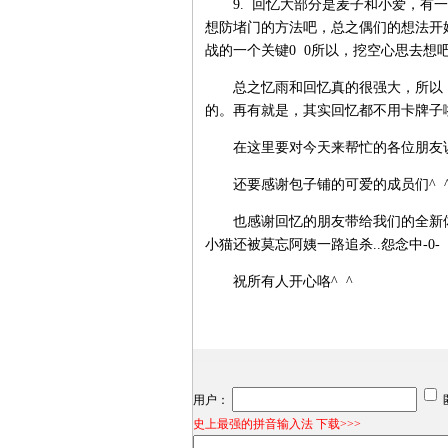
9. 回忆大部分是麦子和小爱，有一部分
想防堵门的方法吧，总之偶们的想法开始
战的一个关键0 0所以，挖空心思去想吧-
总之忆雨和回忆真的很强大，所以，
的。再有就是，其实回忆都不用卡牌子啦
在这里要对今天来帮忙的各位朋友说一
还要感谢包子铺的可爱的成员们^ ^
也感谢回忆的朋友带给我们的全新体验
小猫还被莫忘阿姨一路追杀..怨念中-0-
祝所有人开心咯^ ^
用户：
史上最强的拼音输入法 下载>>>