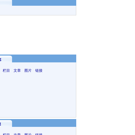
g
 栏目 文章 图片 链接
g