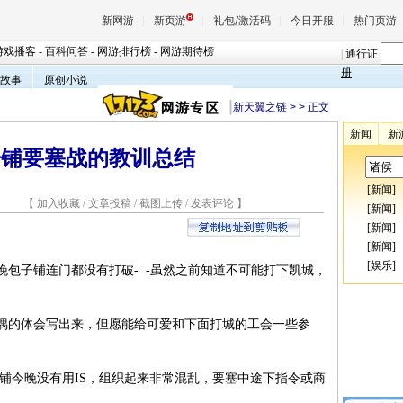
新网游
新页游
礼包/激活码
今日开服
热门页游
游戏播客
-
百科问答
-
网游排行榜
-
网游期待榜
|
通行证
册
故事
原创小说
新天翼之链
>
> 正文
魔兽
新闻
新
子铺要塞战的教训总结
天堂
[
新闻
]
4 【
加入收藏
/
文章投稿
/
截图上传
/
发表评论
】
[
新闻
]
王权与
[
新闻
]
[
新闻
]
[
娱乐
]
子铺连门都没有打破- -虽然之前知道不可能打下凯城，
的体会写出来，但愿能给可爱和下面打城的工会一些参
铺今晚没有用IS，组织起来非常混乱，要塞中途下指令或商