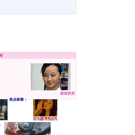
片
榮燿寶寶
热点标签：
：