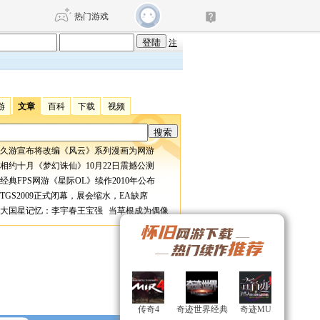
热门游戏
注
DNF
传奇4
游
文章
百科
下载
视频
剑网3旗舰版
新天龙八部
久游宣布将改编《风云》系列漫画为网游
相约十月《梦幻诛仙》10月22日震撼公测
自由
诛仙世界
仙剑世界
经典FPS网游《星际OL》续作2010年公布
TGS2009正式闭幕，展会缩水，EA缺席
大国星记忆：李宇春王宝强 当草根成为偶像
传奇4
传奇4
奇迹世界经典
奇迹世界经典
奇迹MU
奇迹MU