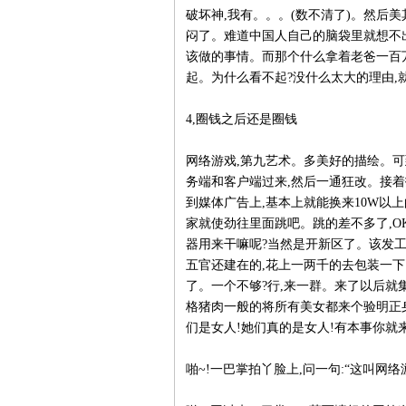
破坏神,我有。。。(数不清了)。然后
闷了。难道中国人自己的脑袋里就想不
该做的事情。而那个什么拿着老爸一百万
起。为什么看不起?没什么太大的理由,
4,圈钱之后还是圈钱
网络游戏,第九艺术。多美好的描绘。
务端和客户端过来,然后一通狂改。接着
到媒体广告上,基本上就能换来10W以
家就使劲往里面跳吧。跳的差不多了,O
器用来干嘛呢?当然是开新区了。该发工资
五官还建在的,花上一两千的去包装一
了。一个不够?行,来一群。来了以后就
格猪肉一般的将所有美女都来个验明正身
们是女人!她们真的是女人!有本事你就
啪~!一巴掌拍丫脸上,问一句:“这叫网络