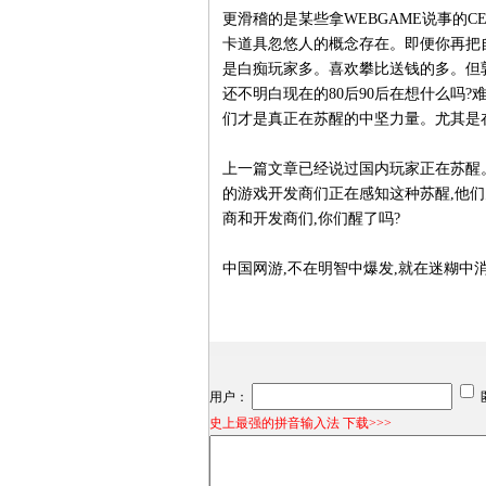
更滑稽的是某些拿WEBGAME说事的C
卡道具忽悠人的概念存在。即便你再把自
是白痴玩家多。喜欢攀比送钱的多。但郭
还不明白现在的80后90后在想什么吗
们才是真正在苏醒的中坚力量。尤其是
上一篇文章已经说过国内玩家正在苏醒
的游戏开发商们正在感知这种苏醒,他们
商和开发商们,你们醒了吗?
中国网游,不在明智中爆发,就在迷糊中
用户：
史上最强的拼音输入法 下载>>>