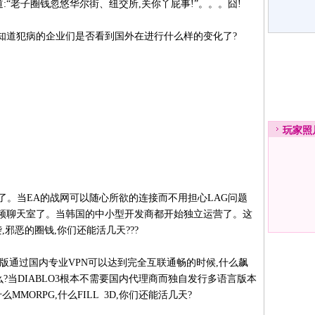
道:“老子圈钱忽悠华尔街、纽交所,关你丫屁事!”。。。囧!
知道犯病的企业们是否看到国外在进行什么样的变化了?
玩家
照
代理商了。当EA的战网可以随心所欲的连接而不用担心LAG问题
视频聊天室了。当韩国的中小型开发商都开始独立运营了。这
,邪恶的圈钱,你们还能活几天???
版通过国内专业VPN可以达到完全互联通畅的时候,什么飙
么?当DIABLO3根本不需要国内代理商而独自发行多语言版本
MMORPG,什么FILL 3D,你们还能活几天?