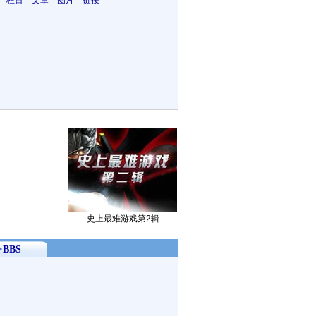
 栏目 文章 图片 链接
史上最难游戏第2辑
BBS