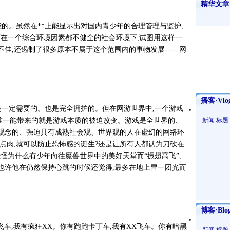
精华文章
能的。虽然在**上能显示出对国内青少年的合理管理与监护,
而在一个综合环境因素都不健全的社会环境下,试图用这样一
佳,还遏制了很多原本不属于这个范围内的事物发展---- 网
播客·Vlo
是一定需要的。也是完全拥护的。但在网游世界中,一个游戏
?唯一能带来的就是游戏本质的被迫改变。游戏是全世界的、
新闻
标题
观念的、强迫具有成熟社会观、世界观的人在虚幻的网络环
面贴点肉,就可以防止恐怖感的诞生?还是让所有人都认为刀砍在
怪为什么有少年向往魔兽世界中的美好天堂而“振翅高飞”,
也许他在仍然保持心跳的时候还觉得,最多在地上冒一团光而
博客·Blo
品飞车,我有疯狂XX。你有跑跑卡丁车,我有XX飞车。你有暗黑