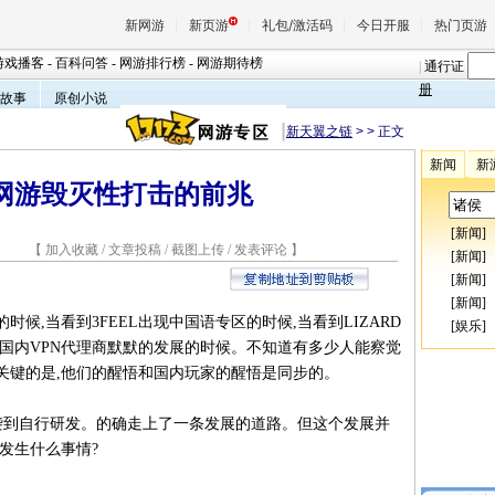
新网游
新页游
礼包/激活码
今日开服
热门页游
游戏播客
-
百科问答
-
网游排行榜
-
网游期待榜
|
通行证
册
故事
原创小说
新天翼之链
>
> 正文
魔兽
新闻
新
网游毁灭性打击的前兆
天堂
[
新闻
]
2 【
加入收藏
/
文章投稿
/
截图上传
/
发表评论
】
[
新闻
]
王权与
[
新闻
]
[
新闻
]
候,当看到3FEEL出现中国语专区的时候,当看到LIZARD
[
娱乐
]
国内VPN代理商默默的发展的时候。不知道有多少人能察觉
关键的是,他们的醒悟和国内玩家的醒悟是同步的。
抄袭到自行研发。的确走上了一条发展的道路。但这个发展并
发生什么事情?