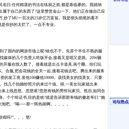
新闻
标题
美其名曰:任何精湛的书法在练就之前,都是靠临摹的。我就纳
出属于自己的东西了?这里赞赏金山一下。他们正在做自己应
,抄了MU一百次的23岁亿万富翁。我是彻头彻尾的看不
就是你抄的太烂了。一点不专业。
可到了国内的网游市场上呢?啥也不干。先弄个半生不熟的服
找媒体的几个负责人吃饭开会,接着又是唱又是跳。20W砸
上的开服在线人数了。接着就是出点卡道具,画个圈。你们玩
K。合服,把会花钱的全关一起,接着花钱去吧。腾出来的服务
的发工资,发他100赚他10000。该找美女的找美女。只要
下。找几个拍婚纱照片的来过个场。得,一美女玩家就出来
集体上线忽悠。忽悠谁?忽悠有钱的男性玩家贝。然后,如同合
。个个给证书,目的是啥?就是告诉那群有钱的傻老爷们:“她
论坛热点·
来泡吧。”喝~~~那一阵热闹啊。。。。。
游戏吗?”。。。怒!