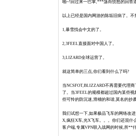
啪~!回过来一巴掌,***荡而愤怒的回答
以上已经是国内网游的陈垢旧病了。不
1,暴雪找会中文的了。
2,3FEEL直接面对中国人了。
3,LIZARD全球运营了。
就这简单的三点,你们看到什么了吗?
当NCSFOT,BLIZZARD不再需要
了。当3FEEL的规模都超过国内某些
些可怜的防沉迷,滑稽的和谐,莫名的抄袭
我们试想一下,如果极品飞车的网络改进
X,疯狂X车,光X飞车。。。你们还混什
客户端,专属VPN联入战网的时候,所**什么