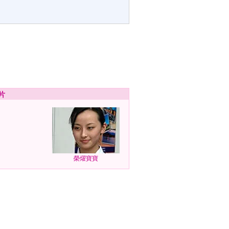
片
榮燿寶寶