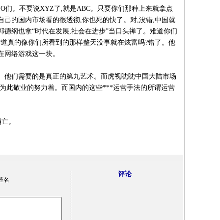
EO们。不要说XYZ了,就是ABC。只要你们那种上来就拿点
己的国内市场看的很透彻,你也死的快了。对,没错,中国就
德纲也拿“时代在发展,社会在进步”当口头禅了。难道你们
?难道真的像你们所看到的那样整天没事就在炫富吗?错了。他
在网络游戏这一块。
。他们需要的是真正的第九艺术。而虎视眈眈中国大陆市场
为此敬业的努力着。而国内的这些***运营手法的所谓运营
消亡。
评论
匿名