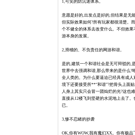
1,可笑的防沉迷体系。
意愿是好的,出发点是好的,但结果是无
但实际效果如何?所有玩家都很清楚。
个不健全的体系去改变什么。不但效果不
游本身的发展。
2,滑稽的、不负责任的网游和谐。
是的,建筑一个和谐社会是无可辩驳的,
世界中去强调和谐,那么带来的是什么
全人类的。为什么要逼迫已经具有成人
境下还要接受所**“和谐”?把骨头上
人身上其实只会冒一团灿烂的光?这也难
直接从12楼飞到坚硬的水泥地上去了。
已。
3,惨不忍睹的抄袭
OK,你有WOW,我有魔幻XX。你有极