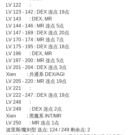
LV 122 :
LV 123 - 142 : DEX 连点 19点
LV 143 : DEX, MR
LV 144 - 146 : MR 连点 5点
LV 147 - 169 : DEX 连点 20点
LV 170 - 174 : MR 连点 7点
LV 175 - 195 : DEX 连点 18点
LV 196 : DEX, MR
LV 197 - 200 : MR 连点 5点
LV 201 - 204 : DEX 连点 3点
Xien : 共通系 DEX/AGI
LV 205 - 220 : MR 连点 19点
LV 221 :
LV 222 - 247 : DEX 连点 19点
LV 248 :
LV 249 : DEX 连点 2点
Xien : 黑魔系 INT/MR
LV 250 : MR 连点 1点
波里斯/魔剑型 送点: 124 / 249 剩余点: 2