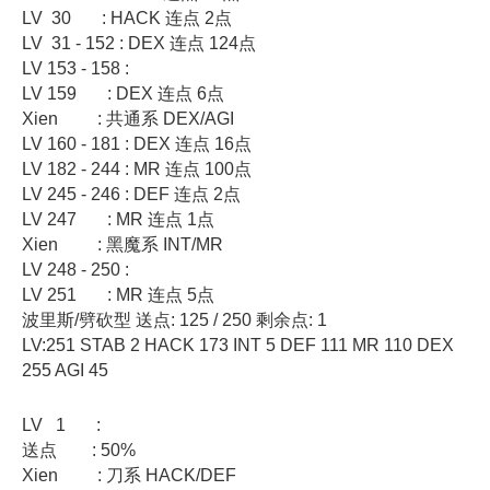
LV 30 : HACK 连点 2点
LV 31 - 152 : DEX 连点 124点
LV 153 - 158 :
LV 159 : DEX 连点 6点
Xien : 共通系 DEX/AGI
LV 160 - 181 : DEX 连点 16点
LV 182 - 244 : MR 连点 100点
LV 245 - 246 : DEF 连点 2点
LV 247 : MR 连点 1点
Xien : 黑魔系 INT/MR
LV 248 - 250 :
LV 251 : MR 连点 5点
波里斯/劈砍型 送点: 125 / 250 剩余点: 1
LV:251 STAB 2 HACK 173 INT 5 DEF 111 MR 110 DEX
255 AGI 45
LV 1 :
送点 : 50%
Xien : 刀系 HACK/DEF