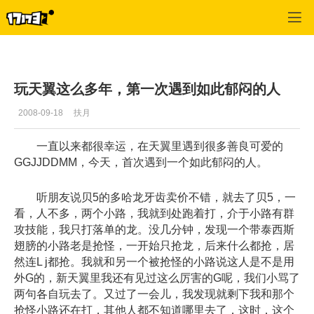
专区_《天翼之链》
>
心情故事
>
正文
玩天翼这么多年，第一次遇到如此郁闷的人
2008-09-18
扶月
一直以来都很幸运，在天翼里遇到很多善良可爱的
GGJJDDMM，今天，首次遇到一个如此郁闷的人。
听朋友说贝5的多哈龙牙齿卖价不错，就去了贝5，一
看，人不多，两个小路，我就到处跑着打，介于小路有群
攻技能，我只打落单的龙。没几分钟，发现一个带泰西斯
翅膀的小路老是抢怪，一开始只抢龙，后来什么都抢，居
然连L j都抢。我就和另一个被抢怪的小路说这人是不是用
外G的，新天翼里我还有见过这么厉害的G呢，我们小骂了
两句各自玩去了。又过了一会儿，我发现就剩下我和那个
抢怪小路还在打，其他人都不知道哪里去了，这时，这个