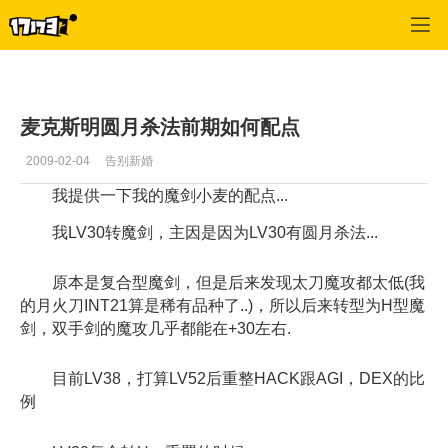
专区_《天翼之链》
>
麦克斯明
>
正文
麦克斯明圆月杀法前期如何配点
2009-02-04
告别新婚
我提供一下我的魔剑小麦的配点...
我LV30转魔剑，主因是因为LV30有圆月杀法...
原本是复合型魔剑，但是后来发现太刀魔攻都太低(我
的月火刀INT21算是稀有品种了..)，所以后来转型为H型魔
剑，双手剑的魔攻几乎都能在+30左右.
目前LV38，打算LV52后重整HACK跟AGI，DEX的比
例