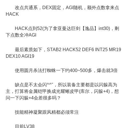
改点共通系，DEX固定，AGI随机，额外点数拿来点
HACK
HACK点到52(为了拿亚曼达巨剑【逸品】int30)，剩
下点数全冲AGI
最后素质如下，STAB2 HACK52 DEF6 INT25 MR19
DEX10 AGI19
使用圆月杀法打蜘蛛一下约400~500多，爆击就3倍
缺点是不太会闪^^"，所以装备主要都是以闪躲高为
主，打算将金属铠甲换成光耀蜥皮甲(库尔，闪躲+4)，想
问一下闪躲+4会差很多吗？
技能精神凝聚跟风精都必须常注
目前LV38