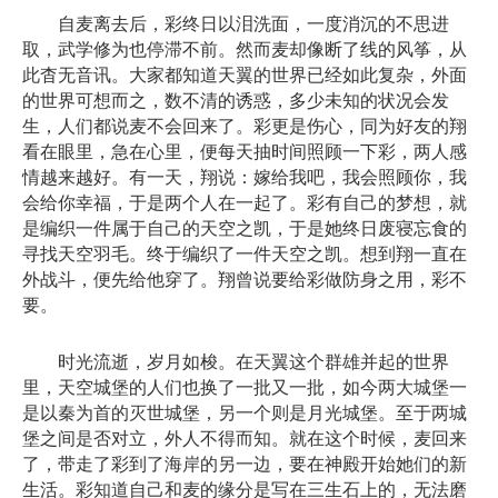
自麦离去后，彩终日以泪洗面，一度消沉的不思进
取，武学修为也停滞不前。然而麦却像断了线的风筝，从
此杳无音讯。大家都知道天翼的世界已经如此复杂，外面
的世界可想而之，数不清的诱惑，多少未知的状况会发
生，人们都说麦不会回来了。彩更是伤心，同为好友的翔
看在眼里，急在心里，便每天抽时间照顾一下彩，两人感
情越来越好。有一天，翔说：嫁给我吧，我会照顾你，我
会给你幸福，于是两个人在一起了。彩有自己的梦想，就
是编织一件属于自己的天空之凯，于是她终日废寝忘食的
寻找天空羽毛。终于编织了一件天空之凯。想到翔一直在
外战斗，便先给他穿了。翔曾说要给彩做防身之用，彩不
要。
时光流逝，岁月如梭。在天翼这个群雄并起的世界
里，天空城堡的人们也换了一批又一批，如今两大城堡一
是以秦为首的灭世城堡，另一个则是月光城堡。至于两城
堡之间是否对立，外人不得而知。就在这个时候，麦回来
了，带走了彩到了海岸的另一边，要在神殿开始她们的新
生活。彩知道自己和麦的缘分是写在三生石上的，无法磨