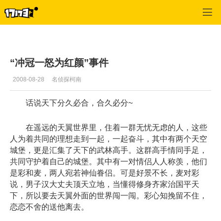
专区_《天翼之链》
>
心情故事
>
正文
“冲冠一怒为红颜”事件
2008-08-28
名侦探柯南
话说天下分久必合，合久必分~
在遥远的天翼世界里，住着一群无忧无虑的人，这些
人为着共同的理想走到一起，一起奋斗，其中有两个天空
城堡，更是汇集了天下的武林高手。这群高手情同手足，
共同守护着自己的城堡。其中有一对情侣人人称羡，他们
是彩和麦，两人宛若神仙眷侣。可是好景不长，麦对彩
说，男子汉大丈夫顶天立地，当懂得修身齐家治国平天
下，所以要去天翼外面的世界闯一闯。彩心知挽留不住，
恋恋不舍的送他离去。