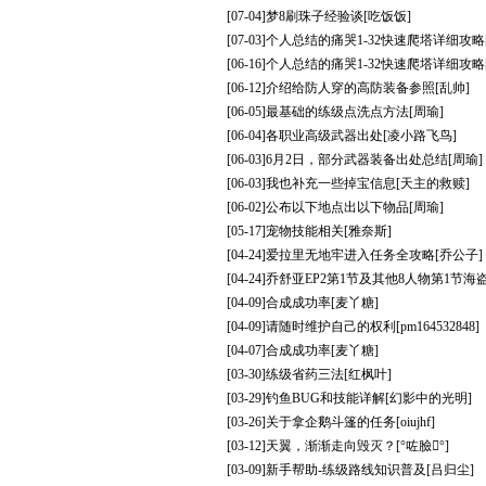
[07-04]
梦8刷珠子经验谈
[吃饭饭]
[07-03]
个人总结的痛哭1-32快速爬塔详细攻略
[06-16]
个人总结的痛哭1-32快速爬塔详细攻略
[06-12]
介绍给防人穿的高防装备参照
[乱帅]
[06-05]
最基础的练级点洗点方法
[周瑜]
[06-04]
各职业高级武器出处
[凌小路飞鸟]
[06-03]
6月2日，部分武器装备出处总结
[周瑜]
[06-03]
我也补充一些掉宝信息
[天主的救赎]
[06-02]
公布以下地点出以下物品
[周瑜]
[05-17]
宠物技能相关
[雅奈斯]
[04-24]
爱拉里无地牢进入任务全攻略
[乔公子]
[04-24]
乔舒亚EP2第1节及其他8人物第1节海
[04-09]
合成成功率
[麦丫糖]
[04-09]
请随时维护自己的权利
[pm164532848]
[04-07]
合成成功率
[麦丫糖]
[03-30]
练级省药三法
[红枫叶]
[03-29]
钓鱼BUG和技能详解
[幻影中的光明]
[03-26]
关于拿企鹅斗篷的任务
[oiujhf]
[03-12]
天翼，渐渐走向毁灭？
[°咗臉°]
[03-09]
新手帮助-练级路线知识普及
[吕归尘]