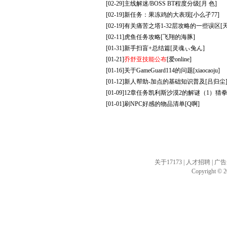
[02-29]
主线解迷/BOSS BT程度分级
[月 色]
[02-19]
新任务：果冻鸡的大表现
[小么孑77]
[02-19]
有关痛苦之塔1-32层攻略的一些误区
[
[02-11]
虎鱼任务攻略
[飞翔的海豚]
[01-31]
新手扫盲+总结篇
[灵魂ぃ兔ん]
[01-21]
乔舒亚技能公布
[爱online]
[01-16]
关于GameGuard114的问题
[xiaocaoju]
[01-12]
新人帮助-加点的基础知识普及
[吕归尘
[01-09]
12章任务凯利斯沙漠2的解谜（1）猜
[01-01]
刷NPC好感的物品清单
[Q啊]
关于17173
|
人才招聘
|
广告
Copyright © 20