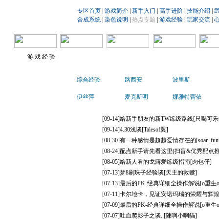
专区首页
|
游戏简介
|
新手入门
|
高手进阶
|
技能介绍
|
合成系统
|
染色说明
|
热点专题
|
游戏经验
|
玩家交流
|
游 戏 经 验
综合经验
路西安
波里斯
伊丝萍
麦克斯明
娜雅特蕾依
[09-14]
给新手朋友的新TW练级路线
[只喝可乐
[09-14]
4.30浅谈
[Talesof翼]
[08-30]
有一种感情是超越爱情存在的
[soar_fun
[08-24]
配点新手请先看这里(扫盲&优秀配点推
[08-05]
给新人看的戈露爱练级指南
[肉包仔]
[07-13]
梦8刷珠子经验谈
[天主的救赎]
[07-13]
最后的PK-经典详细全操作解说
[o重生o
[07-11]
卡尔地卡，见证安诺玛瑞的荣耀与辉
[07-09]
最后的PK-经典详细全操作解说
[o重生o
[07-07]
吐血爬影子之谈..
[陳啊小啊貓]