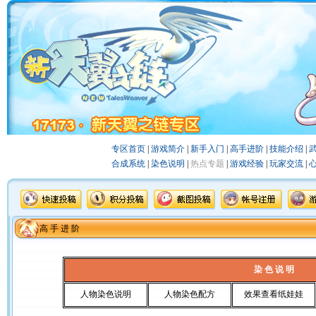
专区首页
|
游戏简介
|
新手入门
|
高手进阶
|
技能介绍
|
合成系统
|
染色说明
|
热点专题
|
游戏经验
|
玩家交流
|
高 手 进 阶
染 色 说 明
人物染色说明
人物染色配方
效果查看纸娃娃