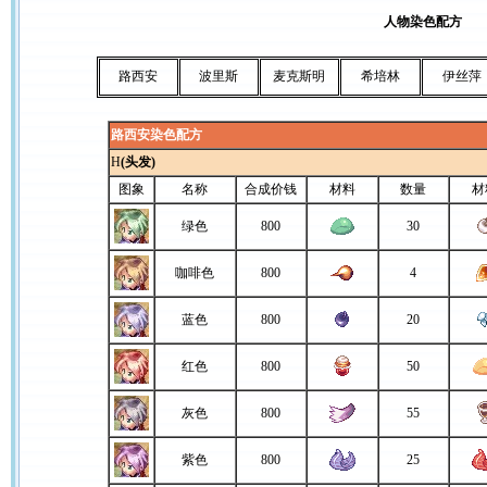
人物染色配方
路西安
波里斯
麦克斯明
希培林
伊丝萍
路西安染色配方
H
(头发)
图象
名称
合成价钱
材料
数量
材
绿色
800
30
咖啡色
800
4
蓝色
800
20
红色
800
50
灰色
800
55
紫色
800
25