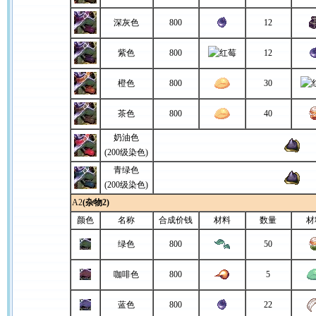
深灰色
800
12
紫色
800
12
橙色
800
30
茶色
800
40
奶油色
(200级染色)
青绿色
(200级染色)
A2
(杂物2)
颜色
名称
合成价钱
材料
数量
材
绿色
800
50
咖啡色
800
5
蓝色
800
22