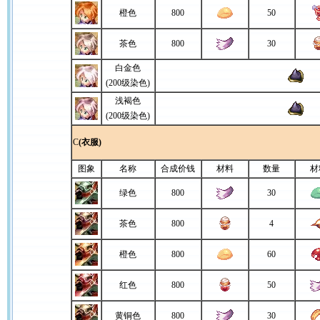
橙色
800
50
茶色
800
30
白金色
(200级染色)
浅褐色
(200级染色)
C
(衣服)
图象
名称
合成价钱
材料
数量
材
绿色
800
30
茶色
800
4
橙色
800
60
红色
800
50
黄铜色
800
30