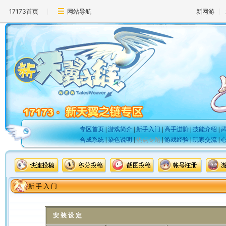
17173首页
网站导航
新网游
专区首页
|
游戏简介
|
新手入门
|
高手进阶
|
技能介绍
|
合成系统
|
染色说明
|
热点专题
|
游戏经验
|
玩家交流
|
新 手 入 门
安 装 设 定