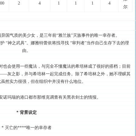
00
2
4
1
1
1
4
尔
异国气质的美少女，是三年前“雅兰族”灭族事件的唯一幸存者。
 “神之武具”。娜雅特蕾依将找寻找 “审判者”当作自己生存下去的理
由。
时也会使用一些魔法，与完全不懂魔法的希培林成了很好的搭档；目前
——灰之影，并与希培林一起完成任务。除了希培林之外，她不理睬其
此虽然实力很强，但在组织中并没有什么地位。
安诺玛瑞的港口都市那维克调查有关黑衣剑士的情报。
* 背景设定
* 灭亡的****唯一的幸存者