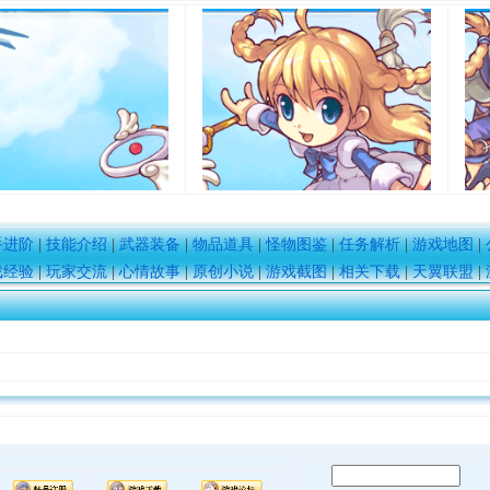
手进阶
|
技能介绍
|
武器装备
|
物品道具
|
怪物图鉴
|
任务解析
|
游戏地图
|
戏经验
|
玩家交流
|
心情故事
|
原创小说
|
游戏截图
|
相关下载
|
天翼联盟
|
典 争霸赛大区火
一看吓一跳：雷死人不偿
的囧图集（1170）