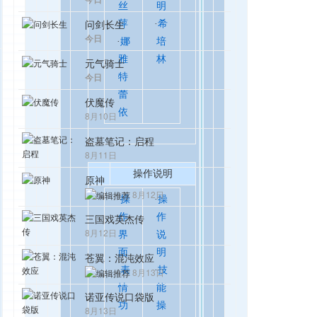
丝
明
问剑长生
萍
·
希
今日
·
娜
培
雅
林
元气骑士
今日
特
蕾
伏魔传
依
8月10日
盗墓笔记：启程
8月11日
操作说明
原神
8月12日
·
操
·
操
作
作
三国戏英杰传
8月12日
界
说
面
明
苍翼：混沌效应
·
表
·
技
8月13日
情
能
诺亚传说口袋版
功
操
8月13日