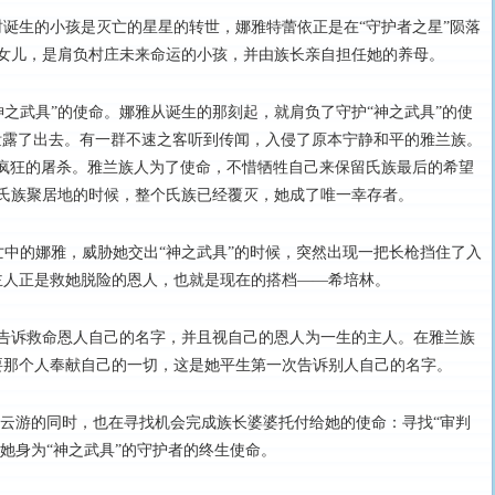
时诞生的小孩是灭亡的星星的转世，娜雅特蕾依正是在“守护者之星”陨落
女儿，是肩负村庄未来命运的小孩，并由族长亲自担任她的养母。
神之武具”的使命。娜雅从诞生的那刻起，就肩负了守护“神之武具”的使
泄露了出去。有一群不速之客听到传闻，入侵了原本宁静和平的雅兰族。
了疯狂的屠杀。雅兰族人为了使命，不惜牺牲自己来保留氏族最后的希望
氏族聚居地的时候，整个氏族已经覆灭，她成了唯一幸存者。
中的娜雅，威胁她交出“神之武具”的时候，突然出现一把长枪挡住了入
主人正是救她脱险的恩人，也就是现在的搭档——希培林。
告诉救命恩人自己的名字，并且视自己的恩人为一生的主人。在雅兰族
要那个人奉献自己的一切，这是她平生第一次告诉别人自己的名字。
云游的同时，也在寻找机会完成族长婆婆托付给她的使命：寻找“审判
是她身为“神之武具”的守护者的终生使命。