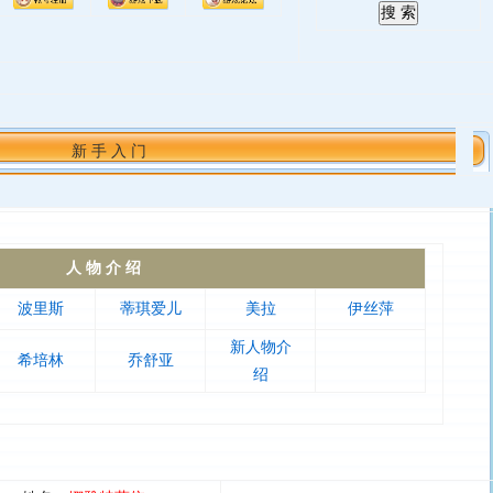
新 手 入 门
人 物 介 绍
波里斯
蒂琪爱儿
美拉
伊丝萍
新人物介
希培林
乔舒亚
绍