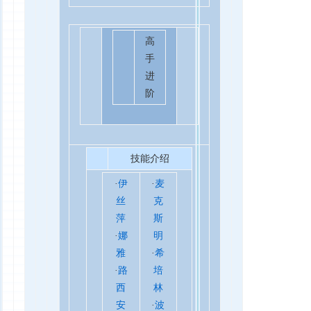
高
手
进
阶
技能介绍
·
伊
·
麦
丝
克
萍
斯
·
娜
明
雅
·
希
·
路
培
西
林
安
·
波