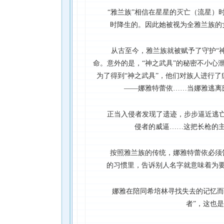
“雅兰族”相信在星星的灭亡（流星）
时降生的。因此她被视为全雅兰族的
从古至今，雅兰族就被赋予了守护“
命。意外的是，“神之武具”的秘密不小心
为了得到“神之武具”，他们对族人进行
——娜雅特蕾依……当娜雅逃离
正当入侵者发现了遗迹，步步逼近逃亡
侵者的威逼……这把长枪的
按照雅兰族的传统，娜雅特蕾依必须
的习惯里，告诉别人名字就意味着为
娜雅在陪同希培林寻找失去的记忆而
者”，这也