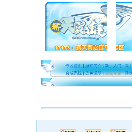
专区首页
|
游戏简介
|
新手入门
|
高
合成系统
|
染色说明
|
热点专题
|
游
17周年庆
爆开启