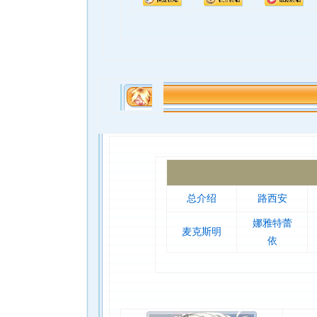
总介绍
路西安
娜雅特蕾
麦克斯明
依