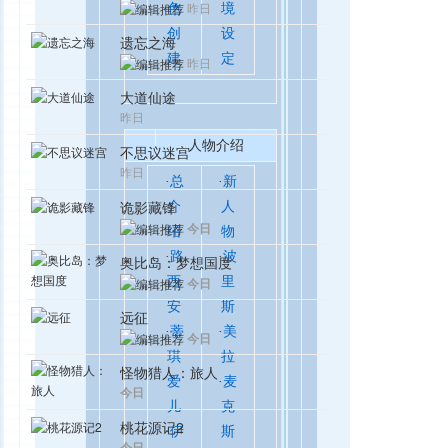
昨日
色
境
创
设
遗忘之海
建
定
昨日
大道仙途
昨日
人物介绍
不思议迷宫
昨日
·
总
·
新
诡影藏锋
介
人
今日
绍
物
·
路
·
波
奥比岛：梦想国度
西
里
今日
安
斯
远征
·
蒂
·
美
今日
琪
拉
怪物猎人：旅人
爱
·
麦
今日
儿
克
桃花源记2
·
伊
斯
今日