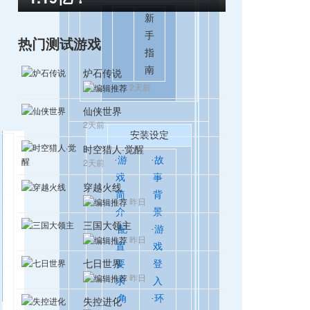
新
手
热门测试游戏
指
南
炉石传说
2天前
仙侠世界
2天前
安装设定
时空猎人·觉醒
·
游
·
故
2天前
戏
事
穿越火线
简
背
昨日
介
景
三国大领主
·
配
·
游
昨日
置
戏
七日世界
要
登
昨日
求
入
·
角
·
环
失控进化