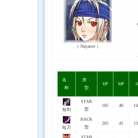
（ Nayatrei ）
名
类
HP
MP
S
称
型
STAB
185
40
14
型
短剑
HACK
205
45
13
型
短刀
STAB