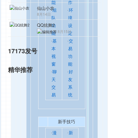
能
作
仙山小农
·
组
·
环
8月14日
队
境
QQ炫舞2
功
设
8月15日
能
定
·
基
·
交
17173发号
本
易
视
功
窗
能
精华推荐
·
聊
·
好
天
友
交
系
易
统
新手技巧
·
漫
·
新