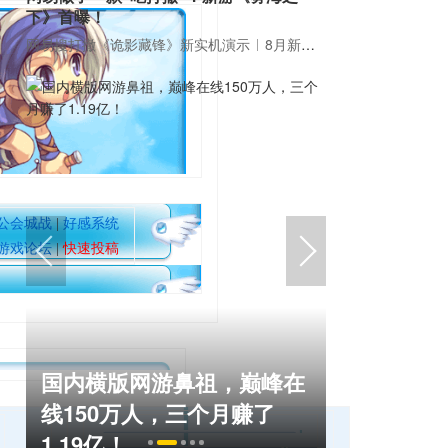
下》首曝！
网易搜打撤《诡影藏锋》新实机演示
8月新游前瞻：《诡秘之主》领衔
公会城战
|
好感系统
游戏论坛
|
快速投稿
国内横版网游鼻祖，巅峰在
盘点8月扎
命
线150万人，三个月赚了
玩家想扔
1.19亿！
恋爱？