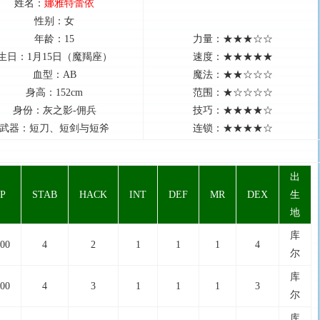
姓名：
娜雅特蕾依
性别：女
年龄：15
力量：★★★☆☆
生日：1月15日（魔羯座）
速度：★★★★★
血型：AB
魔法：★★☆☆☆
身高：152cm
范围：★☆☆☆☆
身份：灰之影-佣兵
技巧：★★★★☆
武器：短刀、短剑与短斧
连锁：★★★★☆
出
P
STAB
HACK
INT
DEF
MR
DEX
生
地
库
00
4
2
1
1
1
4
尔
库
00
4
3
1
1
1
3
尔
库