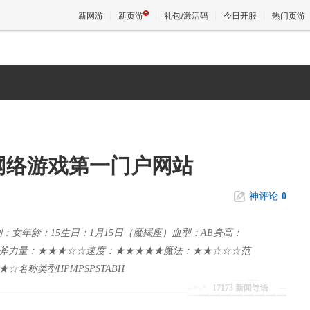
新网游
新页游
礼包/激活码
今日开服
热门页游
魔兽
天堂
中国网络游戏第一门户网站
王权与
神评论
0
性别：女年龄：15生日：1月15日（魔羯座）血型：AB身高：
与短斧力量：★★★☆☆速度：★★★★★魔法：★★☆☆☆范
名称类型HPMPSPSTABH
17173 新闻导语