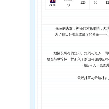
225
50
12
型
斧头
银色的头发，神秘的紫色眼睛，充满
为了担负起雅兰族最后的使命——守护
她擅长所有的短刀、短剑与短斧，同
她也与希培林一样加入了多国籍佣兵组织
他任何人，也因
最近她正与希培林在