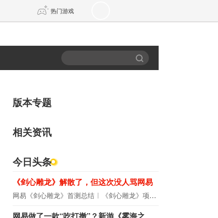
热门游戏
DNF
传奇4
剑网3旗舰版
新天龙八部
版本专题
自由
诛仙世界
新仙侠5
相关资讯
今日头条
《剑心雕龙》解散了，但这次没人骂网易
网易《剑心雕龙》首测总结
《剑心雕龙》项目宣布解散
网易做了一款“吃打撤”？新游《雾海之