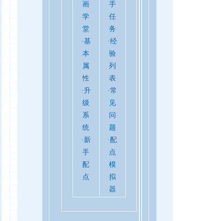
画
手
学
任
堂
务
·
基
·
经
本
验
属
列
性
表
·
升
·
常
级
见
系
问
统
题
·
新
·
配
手
点
配
模
点
拟
器