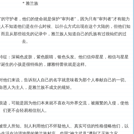
* 雅兰族
”的守护者，他们的使命就是保护“审判者”，因为只有“审判者”才有能力
族人不知道他们是在什么时候、以什么方式出现在这个大陆的，但他们知
。而且从那些祖先的记录中，雅兰族人知道自己的氏族有过很灿烂的过
去。
特征：深褐色皮肤，紫色眼睛，银色头发。他们信仰星星，相信与星星
时诞生的小孩是很特殊的，娜雅特蕾依就是这样。
对他们来说，告诉别人自己的名字就意味着为那个人奉献自己的一切。
命恩人为主人，是雅兰族不成文的规矩。
痕迹，可能是因为他们本来就不喜欢与外界交流，被频繁的入侵，使他
们更不会轻易相信别人。
被世人所知。别人利用他们不怀疑他人、真实可信的性格侵略他们，以
生活在沙漠地带的雅兰族村庄，也因“神之武具”遭到了灭族之灾。