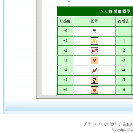
NPC 好 感 值 图 示
好感值
图示
好感值
+0
无
+1
-1
+2
-2
+3
-3
+4
-4
+5
-5
+6
-6
关于17173
|
人才招聘
|
广告服
Copyright © 20