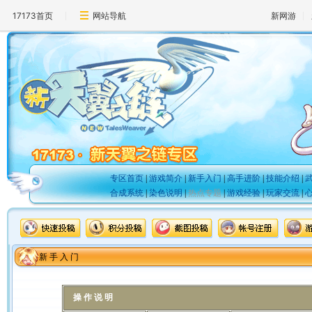
17173首页
网站导航
新网游
专区首页
|
游戏简介
|
新手入门
|
高手进阶
|
技能介绍
|
合成系统
|
染色说明
|
热点专题
|
游戏经验
|
玩家交流
|
新 手 入 门
操 作 说 明