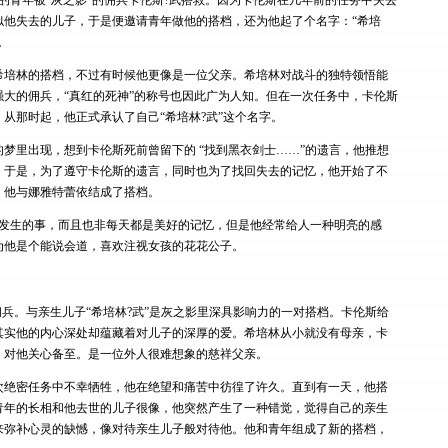
青年被“灰之影”的佣兵卡伦斯?武搭救。因为卡伦斯在几年前的任务中失去
似他失去的儿子，于是便邀请青年做他的搭档，还为他起了个名字：“希培
。
林的搭档，不过有时候他更像是一位父亲。希培林对战斗的独特领悟能
强大的佣兵，“真红的死神”的称号也因此广为人知。但在一次任务中，卡伦斯
从那时起，他正式承认了自己“希培林?武”这个名字。
里出现，想到卡伦斯死前曾留下的 “找到黑衣剑士……”的遗言，他推想
。于是，为了遵守卡伦斯的遗言，同时也为了找回失去的记忆，他开始了不
，他与娜雅特蕾依结成了搭档。
生的事，而且也非每天都是美好的记忆，但是他经常给人一种明亮的感
为他是个能说会道，喜欢注视女孩的花花公子。
佣兵。与亲生儿子“希培林?武”是灰之影里深具影响力的一对搭档。卡伦斯给
其实他的内心深处却蕴藏着对儿子的深厚的爱。希培林从小就没有母亲，卡
，对他关心备至。是一位外人很难想象的慈祥父亲。
密任务中不幸牺牲，他在绝望和痛苦中彷徨了许久。直到有一天，他搭
青年的长相和他去世的儿子很像，他突然产生了一种错觉，觉得自己的亲生
来弥补心灵的缺憾，像对待亲生儿子般对待他。他和青年组成了新的搭档，