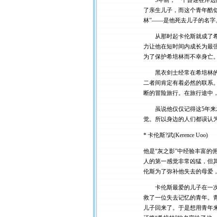
5年前，一个昏迷在岸边的
了亲生儿子，而这个青年酷
林”――是他死去儿子的名字
从那时起卡伦斯就成了希培
力让他在短时间内成长为最
为了保护希培林而不幸身亡。
黑衣剑士经常在希培林的梦
二者间肯定有着必然的联系
断的冒险旅行。在旅行途中
虽说他仅仅记得这5年来发
觉。所以身边的人们都误认
* 卡伦斯?武(Kerence Uoo)
他是“灰之影”中经验丰富的
人的第一感觉非常凶猛，但
伦斯为了弥补他失去的母爱
卡伦斯最爱的儿子在一次绝
救了一位失去记忆的青年。
儿子回来了。于是想用青年