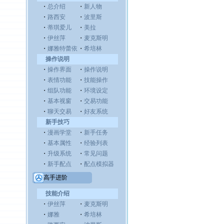
・
总介绍
・
新人物
・
路西安
・
波里斯
・
蒂琪爱儿
・
美拉
・
伊丝萍
・
麦克斯明
・
娜雅特蕾依
・
希培林
操作说明
・
操作界面
・
操作说明
・
表情功能
・
技能操作
・
组队功能
・
环境设定
・
基本视窗
・
交易功能
・
聊天交易
・
好友系统
新手技巧
・
漫画学堂
・
新手任务
・
基本属性
・
经验列表
・
升级系统
・
常见问题
・
新手配点
・
配点模拟器
高手进阶
技能介绍
・
伊丝萍
・
麦克斯明
・
娜雅
・
希培林