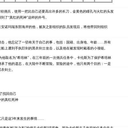
的年轻佣兵，使用一把比自己还要高出许多的长刀，金黄色的瞳孔与火红的头发
到了“真红的死神”这样的外号。
在安诺玛瑞东部海岸的他，被灰之影组织的队员发现后，将他带回到组织
。
撞击，他忘记了一切有关于自己的事，包括：国籍、出身地、年龄……所有
在船上遭到手执巨剑的黑衣剑士攻击，以及他在被发现时戴着的小项链。
”为他取名为“希培林”，在三年前的一次佣兵任务中，卡伦斯为了保护希培林
继承了他的遗志，在大陆中不断冒险。冒险的途中，他只有两个目的：一是
黑衣剑士。
. 为了找回自己
中的真红死神
只是这5年来发生的事情……