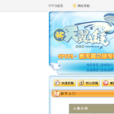
17173首页
网站导航
专区首页
|
游戏简介
合成系统
|
染色说明
新 手 入 门
人 物 介 绍