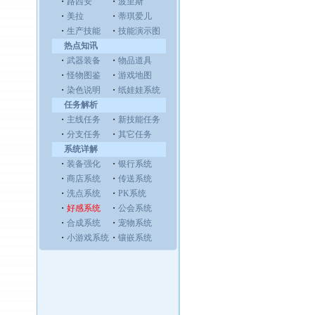
・
路西安
・
波里斯
・
美拉
・
蒂琪爱儿
・
生产技能
・
技能演示图
热点知讯
・
武器装备
・
物品道具
・
怪物图鉴
・
游戏地图
・
染色说明
・
纸娃娃系统
任务解析
・
主线任务
・
新技能任务
・
分支任务
・
其它任务
系统详解
・
装备强化
・
银行系统
・
商店系统
・
传送系统
・
洗点系统
・
PK系统
・
好感系统
・
公会系统
・
合成系统
・
宠物系统
・
小游戏系统
・
镶嵌系统