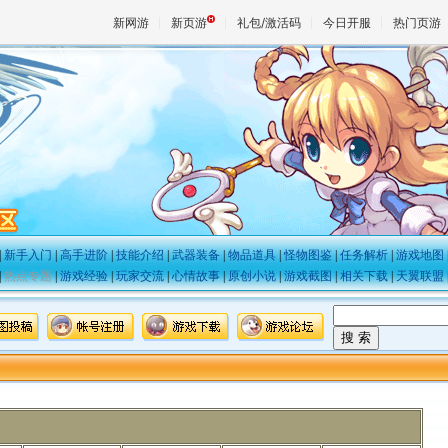
新网游
新页游
礼包/激活码
今日开服
热门页游
魔兽
天堂
王权与
|
新手入门
|
高手进阶
|
技能介绍
|
武器装备
|
物品道具
|
怪物图鉴
|
任务解析
|
游戏地图
|
热点专题
|
游戏经验
|
玩家交流
|
心情故事
|
原创小说
|
游戏截图
|
相关下载
|
天翼联盟