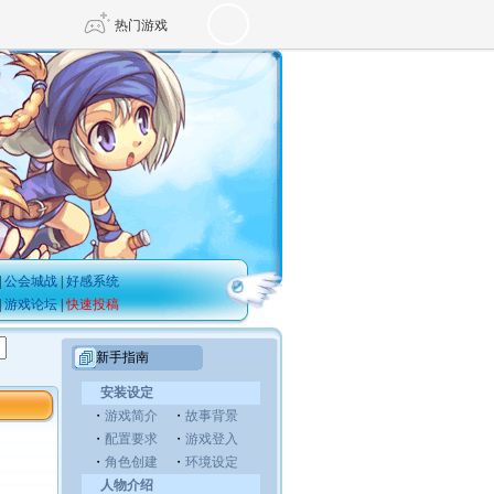
热门游戏
DNF
传奇4
剑网3旗舰版
新天龙八部
自由
诛仙世界
仙剑世界
|
公会城战
|
好感系统
|
游戏论坛
|
快速投稿
新手指南
安装设定
・
游戏简介
・
故事背景
・
配置要求
・
游戏登入
・
角色创建
・
环境设定
人物介绍