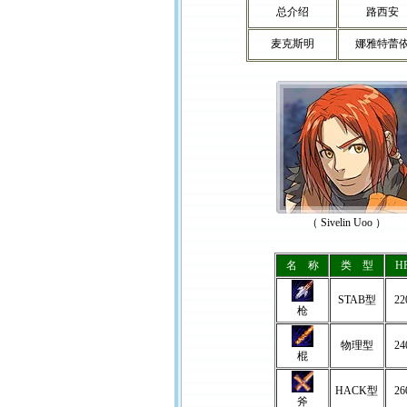
总介绍
路西安
麦克斯明
娜雅特蕾
（ Sivelin Uoo ）
名 称
类 型
H
STAB型
22
枪
物理型
24
棍
HACK型
26
斧