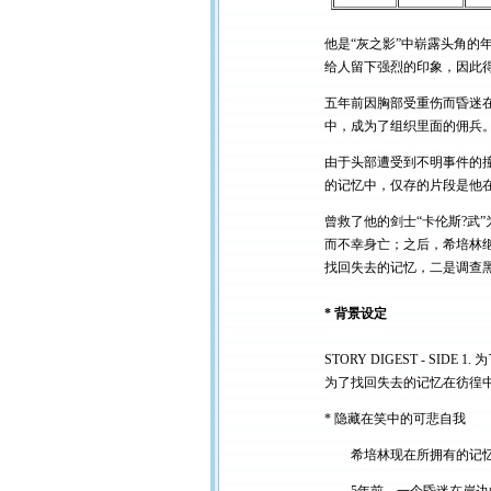
他是“灰之影”中崭露头角
给人留下强烈的印象，因此得
五年前因胸部受重伤而昏迷
中，成为了组织里面的佣兵
由于头部遭受到不明事件的
的记忆中，仅存的片段是他
曾救了他的剑士“卡伦斯?武
而不幸身亡；之后，希培林
找回失去的记忆，二是调查
* 背景设定
STORY DIGEST - SIDE 1
为了找回失去的记忆在彷徨
* 隐藏在笑中的可悲自我
希培林现在所拥有的记忆