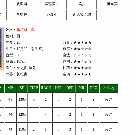
波里斯
蒂琪爱儿
美拉
伊丝萍
依
希培林
乔舒亚
新人物介绍
姓名：
希培林・武
性别：男
年龄：23
力量：★★★★★
生日：12月20（射手座）
速度：★★☆☆☆
血型：O
魔法：☆☆☆☆☆
身高：187cm
范围：★★☆☆☆
身份：灰之影-特务
技巧：★★★★☆
武器：长枪类
连锁：★★★★★
P
MP
SP
STAB
HACK
INT
DEF
MR
DEX
出生地
0
45
1300
5
2
1
2
1
2
库尔
0
40
1200
4
4
1
2
1
1
库尔
0
40
1100
2
5
1
3
1
1
库尔