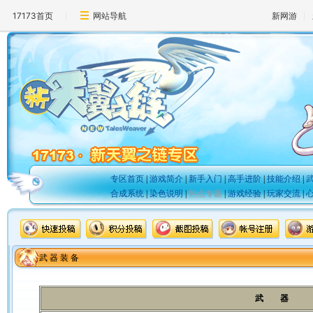
17173首页
网站导航
新网游
专区首页
|
游戏简介
|
新手入门
|
高手进阶
|
技能介绍
|
合成系统
|
染色说明
|
热点专题
|
游戏经验
|
玩家交流
|
武 器 装 备
武 器