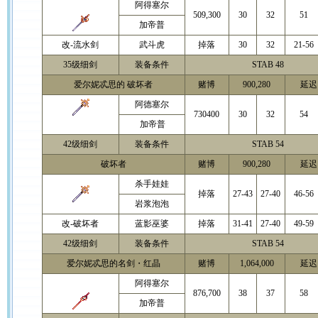
阿得塞尔
509,300
30
32
51
加帝普
改-流水剑
武斗虎
掉落
30
32
21-56
35级细剑
装备条件
STAB 48
爱尔妮忒思的 破坏者
赌博
900,280
延迟 
阿德塞尔
730400
30
32
54
加帝普
42级细剑
装备条件
STAB 54
破坏者
赌博
900,280
延迟 
杀手娃娃
掉落
27-43
27-40
46-56
岩浆泡泡
改-破坏者
蓝影巫婆
掉落
31-41
27-40
49-59
42级细剑
装备条件
STAB 54
爱尔妮忒思的名剑・红晶
赌博
1,064,000
延迟 
阿得塞尔
876,700
38
37
58
加帝普