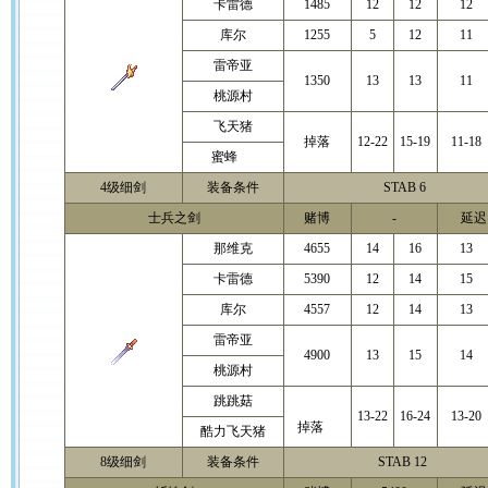
卡雷德
1485
12
12
12
库尔
1255
5
12
11
雷帝亚
1350
13
13
11
桃源村
飞天猪
掉落
12-22
15-19
11-18
蜜蜂
4级细剑
装备条件
STAB 6
士兵之剑
赌博
-
延迟 
那维克
4655
14
16
13
卡雷德
5390
12
14
15
库尔
4557
12
14
13
雷帝亚
4900
13
15
14
桃源村
跳跳菇
13-22
16-24
13-20
掉落
酷力飞天猪
8级细剑
装备条件
STAB 12