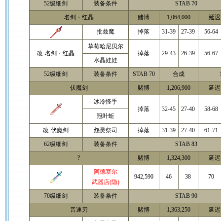
52级细剑
装备条件
STAB 70
名剑・红晶
赌博
1,064,000
延迟 
批兹魔
掉落
31-39
27-39
56-64
草莓哈尼贝尔
改-名剑・红晶
掉落
29-43
26-39
56-67
水晶娃娃
52级细剑
装备条件
STAB 70
合成
伏魔剑
赌博
1,206,900
延迟 
冰冷怪手
掉落
32-45
27-40
58-68
冠叶蚯
改-伏魔剑
怨灵祭司
掉落
31-39
27-40
61-71
62级细剑
装备条件
STAB 83
?
赌博
1,324,300
延迟 
阿德塞尔
942,590
46
38
70
武器店(隐)
70级细剑
装备条件
STAB 90
音速刃
赌博
1,363,250
延迟 