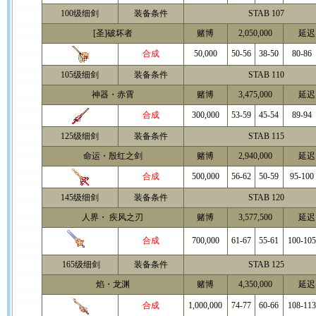
100级细剑
装备条件
STAB 107
[圣]破坏者
赌博
2,050,000
延迟 
合成
50,000
50-56
38-50
80-86
105级细剑
装备条件
STAB 110
神器・赤霄
赌博
3,475,000
延迟 
合成
300,000
53-59
45-54
89-94
125级细剑
装备条件
STAB 115
命运・殷红之剑
赌博
2,940,000
延迟 
合成
500,000
56-62
50-59
95-100
145级细剑
装备条件
STAB 120
人界・ 疾风之刃
赌博
3,577,500
延迟 
合成
700,000
61-67
55-61
100-105
165级细剑
装备条件
STAB 125
焰・龙渊
赌博
4,350,000
延迟 
合成
1,000,000
74-77
60-66
108-113