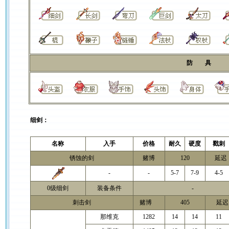
防 具
细剑：
名称
入手
价格
耐久
硬度
戳刺
锈蚀的剑
赌博
120
延迟 
-
-
5-7
7-9
4-5
0级细剑
装备条件
-
刺击剑
赌博
405
延迟 
那维克
1282
14
14
11