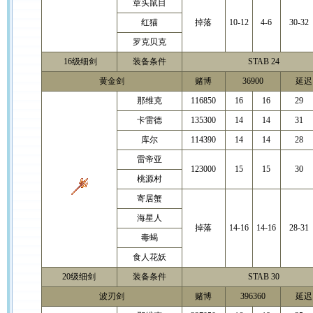
章头鼠目
红猫
掉落
10-12
4-6
30-32
罗克贝克
16级细剑
装备条件
STAB 24
黄金剑
赌博
36900
延迟 
那维克
116850
16
16
29
卡雷德
135300
14
14
31
库尔
114390
14
14
28
雷帝亚
123000
15
15
30
桃源村
寄居蟹
海星人
掉落
14-16
14-16
28-31
毒蝎
食人花妖
20级细剑
装备条件
STAB 30
波刃剑
赌博
396360
延迟 