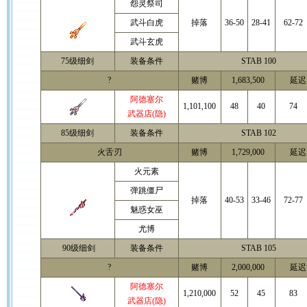
怨灵祭司
武斗白虎
掉落
36-50
28-41
62-72
武斗玄虎
75级细剑
装备条件
STAB 100
?
赌博
1,683,500
延迟 
阿德塞尔
1,101,100
48
40
74
武器店(隐)
85级细剑
装备条件
STAB 102
火舌刃
赌博
1,729,000
延迟 
火元素
弹跳僵尸
掉落
40-53
33-46
72-77
魅惑女巫
尤博
90级细剑
装备条件
STAB 105
?
赌博
2,000,000
延迟 
阿德塞尔
1,210,000
52
45
83
武器店(隐)