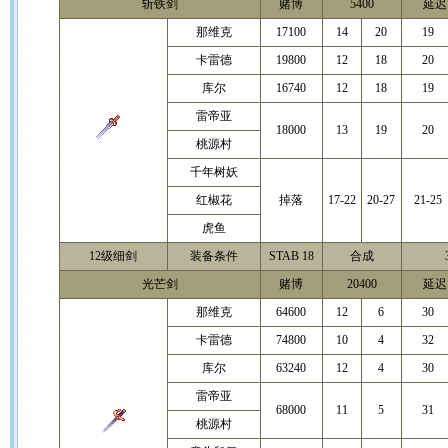
斩铁剑
赌博
5400
延迟 
那维克
17100
14
20
19
卡雷德
19800
12
18
20
库尔
16740
12
18
19
雷帝亚
18000
13
19
20
桃源村
千年树妖
红椒花
掉落
17-22
20-27
21-25
虎鱼
12级细剑
装备条件
STAB 18
合成
光芒剑
赌博
20400
延迟 
那维克
64600
12
6
30
卡雷德
74800
10
4
32
库尔
63240
12
4
30
雷帝亚
68000
11
5
31
桃源村