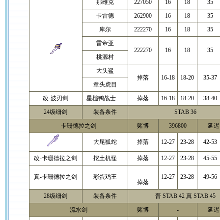
那维克
227050
16
18
35
卡雷德
262900
16
18
35
库尔
222270
16
18
35
雷帝亚
222270
16
18
35
桃源村
大头鲨
掉落
16-18
18-20
35-37
章头虎目
改-波刃剑
星槌鸭战士
掉落
16-18
18-20
38-40
24级细剑
装备条件
STAB 36
卡珊德拉之剑
赌博
396800
延迟 
大尾狐蛇
掉落
12-27
23-28
42-53
改-卡珊德拉之剑
挖土机怪
掉落
12-27
23-28
45-55
真-卡珊德拉之剑
彩蛋鸡王
12-27
23-28
49-56
掉落
28级细剑
装备条件
普 STAB 42 真 STAB 45
流水剑
赌博
-
延迟