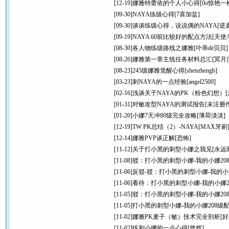
[12-19]
娜雅特蕾依的个人小心得
[0o惊艳一枪
[09-30]
NAYA练级心得
[7喜加盐]
[09-30]
谈谈练级心得，说说偶的NAYA
[逆
[09-19]
NAYA 60前比较好的配点方法
[天使
[08-30]
各人物练级路线之娜雅
[卟乖dё贝贝]
[08-26]
娜雅第一章主线任务材料总汇
[冥月]
[08-23]
245级娜雅觉醒心得
[shenzhengb]
[03-23]
刺NAYA的一点经验
[angel2500]
[02-16]
浅谈关于NAYA的PK（粉色幻想）
[01-31]
对敏攻型NAYA的测试报告
[未注册
[01-20]
小娜7天冲80级完全攻略
[薄荷淡淡]
[12-19]
TW PK总结（2）-NAYA
[MAX牙刷
[12-14]
娜雅PVP谈正解
[恐怖]
[11-12]
关于打小黑的刺型小娜之我见
[永远
[11-08]
驳：打小黑的刺型小娜-我的小娜20
[11-06]
反驳-驳：打小黑的刺型小娜-我的小
[11-06]
看待：打小黑的刺型小娜-我的小娜2
[11-05]
驳：打小黑的刺型小娜-我的小娜20
[11-05]
打小黑的刺型小娜-我的小娜208级
[11-02]
娜雅PK麦子（敏）技术完全剖析
[
[11-02]
练刺小娜的一点心得
[悠然]