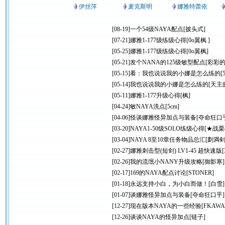
伊丝萍
麦克斯明
娜雅特蕾依
[08-19]
一个54级NAYA配点
[披头式]
[07-21]
娜雅1-177级练级心得
[0o翼枫 ]
[05-25]
娜雅1-177级练级心得
[0o翼枫]
[05-21]
发个NANA的125级敏型配点
[彩彩的
[05-15]
看：我也说说我的小娜是怎么练的
[
[05-14]
我也说说我的小娜是怎么练的
[天主
[05-11]
娜雅1-177升级心得
[枫]
[04-24]
敏NAYA洗点
[5cm]
[04-06]
怪谈娜雅怪异加点与装备
[夺命狂口
[03-20]
NAYA1-50级SOLO练级心得
[★战
[03-04]
NAYA 8至10章任务物品总汇
[劃満剣
[02-27]
娜雅刺击型(短剑) LV1-45 超快速版
[
[02-26]
我的流氓小NANY升级攻略
[御影寒]
[02-17]
169的NAYA配点讨论
[STONER]
[01-18]
永远支持小白，为小白而做！
[白雪]
[01-07]
谈娜雅怪异加点与装备
[夺命狂口乎]
[12-27]
现在版本NAYA的一些经验
[FKAWA
[12-26]
谈谈NAYA的怪异加点
[链子]