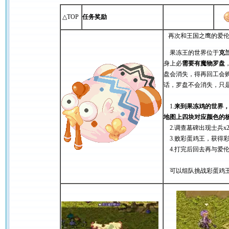
△TOP
任务奖励
再次和王国之鹰的爱伦
果冻王的世界位于
克
身上必
需要有魔物罗盘
盘会消失，得再回工会购
话，罗盘不会消失，只
1.
来到果冻鸡的世界
地图上四块对应颜色的
2.调查墓碑出现士兵x
3.败彩蛋鸡王，获得
4.打完后回去再与爱
可以组队挑战彩蛋鸡王