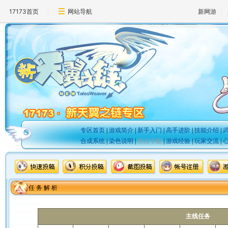
17173首页
网站导航
新网游
专区首页
|
游戏简介
|
新手入门
|
高手进阶
|
技能介绍
|
合成系统
|
染色说明
|
热点专题
|
游戏经验
|
玩家交流
|
任 务 解 析
主线任务