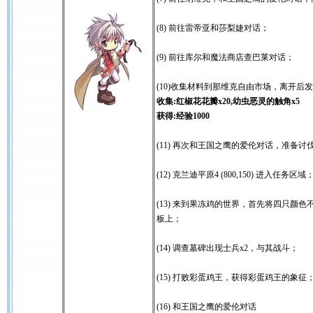
(8) 前往雷帝亚和莎梨婕对话；
(9) 前往库尔和魔法商店查巴莱对话；
(10)收集材料到那维克自由市场，离开后
收集:红椒花花瓣x20,幼虫恶灵的触角x5
获得:经验1000
(11) 再次和王国之鹰的爱伦对话，准备讨
(12) 克兰迪平原4 (800,150) 进入任务区域
(13) 来到果冻鸡的世界，首先将四只颜
板上；
(14) 调查墓碑出现士兵x2，与其战斗；
(15) 打败彩蛋鸡王，获得彩蛋鸡王的象征
(16) 和王国之鹰的爱伦对话