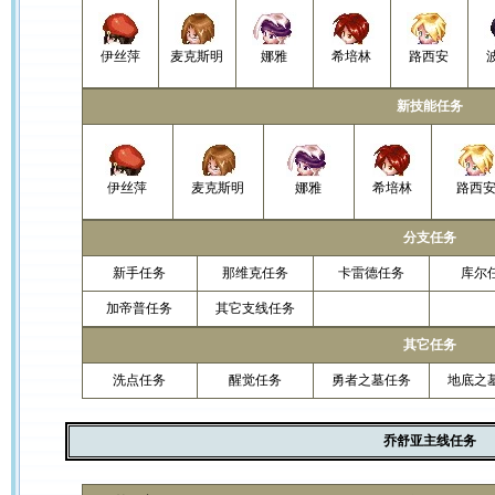
伊丝萍
麦克斯明
娜雅
希培林
路西安
新技能任务
伊丝萍
麦克斯明
娜雅
希培林
路西
分支任务
新手任务
那维克任务
卡雷德任务
库尔
加帝普任务
其它支线任务
其它任务
洗点任务
醒觉任务
勇者之墓任务
地底之
乔舒亚主线任务