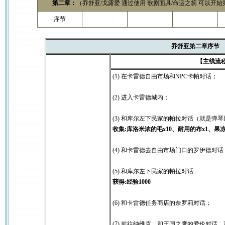
第二章：
（乔舒亚/戈露爱 通过使用 歌剧面具/命运之笏 可以开
序节
乔舒亚第二章序节
【主线流程
(1) 在卡雷德自由市场和NPC卡帕对话；
(2) 进入卡雷德城内；
(3) 和库尔左下民家的帕拉对话（就是弹
收集:库洛米浓的毛x10、耐用的布x1、果冻
(4) 和卡雷德去自由市场门口的罗伊德对
(5) 和库尔左下民家的帕拉对话
获得:经验1000
(6) 和卡雷德任务商店的奈罗莉对话；
(7) 前往纳维克，和王国之鹰的爱伦对话