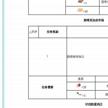
雷帝
×1
×10
那维克自由市场
△TOP
任务奖励
?
剧情有待加入
道具
任务需要
×20
×5
讨伐彩蛋鸡王