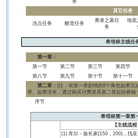
务
其它任务
勇者之墓任
地底
洗点任务
醒觉任务
务
希培林主线任
第一章：
第一节
第二节
第三节
第四节
第八节
第九节
第十节
第十一节
第二章：
(注：有第一章剧情的8个角色如果完
章。如果没有，通过购买付费道具第二章起始卷轴
序节
希培林第一章第
【主线流程
(1) 库尔－族长家(150，200)