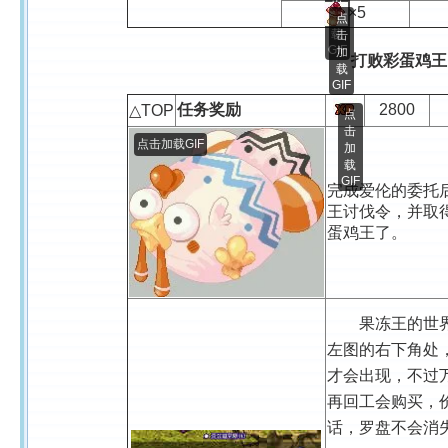
击
×5
加
点
载
击
GIF
加
打败彩蛋鸡王
载
GIF
任务奖励
2800
△TOP
点
击
点击加载GIF
加
载
GIF
完成爱伦的委托
王讨伐令，并取
蛋鸡王了。
果冻王的世
左图的右下角处
才会出现，不过
再回工会购买，价
话，罗盘不会消