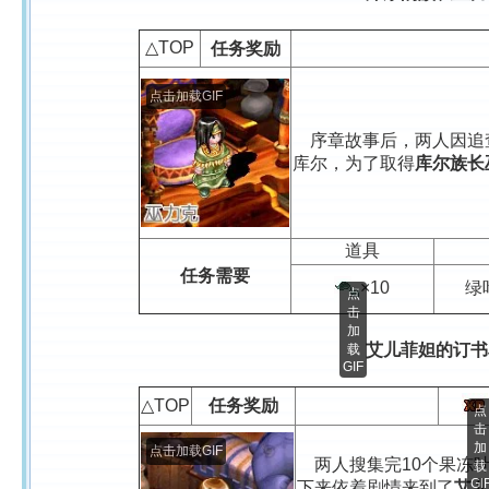
△TOP
任务奖励
点击加载GIF
序章故事后，两人因追
库尔，为了取得
库尔族长
道具
任务需要
绿
×10
点
击
加
艾儿菲妲的订书
载
GIF
△TOP
任务奖励
点
击
加
点击加载GIF
两人搜集完10个果冻
载
GI
下来依着剧情来到了
艾儿