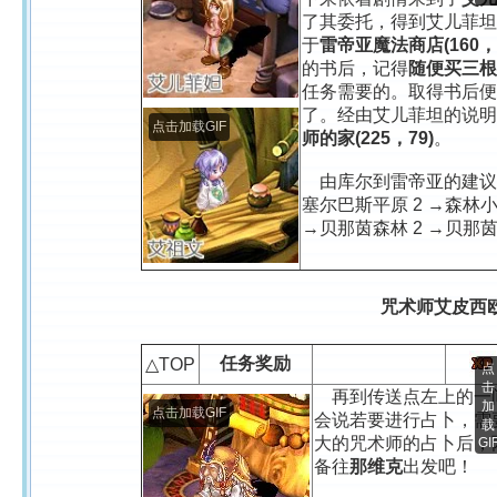
了其委托，得到艾儿菲坦
于
雷帝亚魔法商店(160，
的书后，记得
随便买三根
任务需要的。取得书后便
了。经由艾儿菲坦的说明
点击加载GIF
师的家(225，79)
。
由库尔到雷帝亚的建议路
塞尔巴斯平原 2 →森林小
→贝那茵森林 2 →贝那茵
咒术师艾皮西
任务奖励
△TOP
点
击
再到传送点左上的一
加
点击加载GIF
会说若要进行占卜，需
载
大的咒术师的占卜后，
GI
备往
那维克
出发吧！