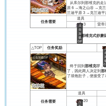
从库尔到那维克的走法
原 6 →海之山谷 →克兰
兰迪平原 3 →克兰迪平
道具
任务需要
雷帝
×3
点
击
加
那维克式炒蘑
载
GIF
△TOP
任务奖励
点击加载GIF
G
终于回到
那维克
啰，
了，因此两人决定到
那
了填饱肚子，便接受了
道具
×20
任务需要
点