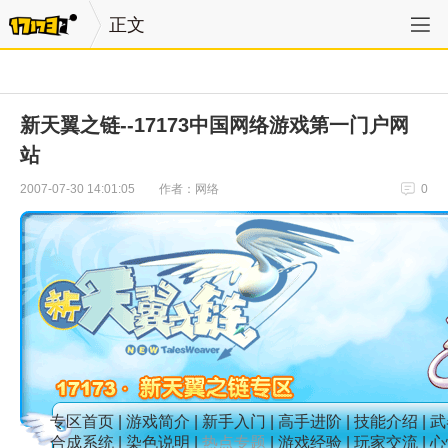
正文
新天翼之链--17173中国网络游戏第一门户网
站
作者：网络
2007-07-30 14:01:05
0
专区首页
|
游戏简介
|
新手入门
|
高手进阶
|
技能介绍
|
武
合成系统
|
染色说明
|
热点专题
|
游戏经验
|
玩家交流
|
心