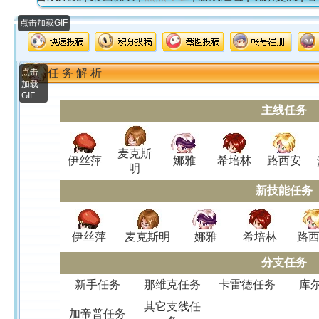
点击加载GIF
点击
任 务 解 析
加载
GIF
主线任务
麦克斯
伊丝萍
娜雅
希培林
路西安
明
新技能任务
伊丝萍
麦克斯明
娜雅
希培林
路
分支任务
新手任务
那维克任务
卡雷德任务
库
其它支线任
加帝普任务