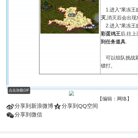
1.进入“果冻王
灭
,消灭后会出现
2.进入“果冻王
彩蛋鸡王
后,往上
到任务道具
.
可以组队挑战彩
镖打。
点击加载GIF
【编辑：网络】
t
z
分享到新浪微博
分享到QQ空间
w
分享到微信